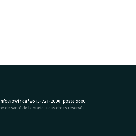
info@owfr.ca
613-721-2000, poste 5660
e de santé de l’Ontario. Tous droits réservés.